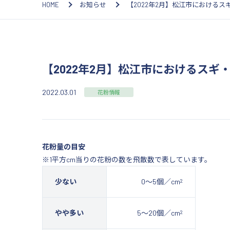
HOME
お知らせ
【2022年2月】松江市における
【2022年2月】松江市におけるスギ
2022.03.01
花粉情報
花粉量の目安
※1平方cm当りの花粉の数を飛散数で表しています。
2
少ない
0～5個／cm
2
やや多い
5～20個／cm