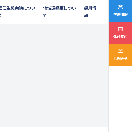
松江生協病院につい
地域連携室につい
採用情
空床情報
て
て
報
休診案内
お問合せ