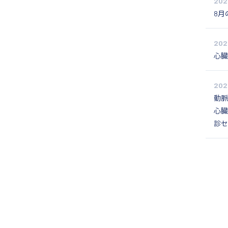
202
8月
202
心臓
202
動脈
心臓
診セ