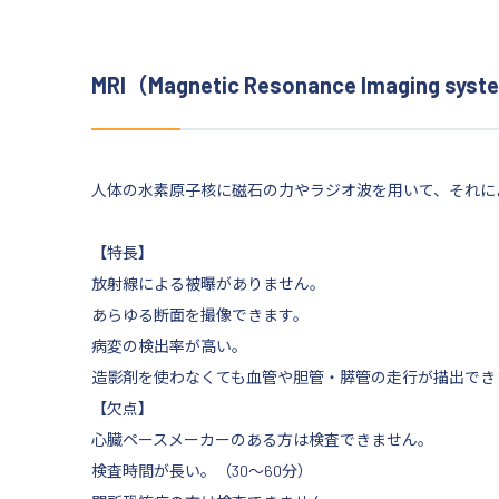
MRI（Magnetic Resonance Imagin
人体の水素原子核に磁石の力やラジオ波を用いて、それに
【特長】
放射線による被曝がありません。
あらゆる断面を撮像できます。
病変の検出率が高い。
造影剤を使わなくても血管や胆管・膵管の走行が描出でき
【欠点】
心臓ペースメーカーのある方は検査できません。
検査時間が長い。（30～60分）