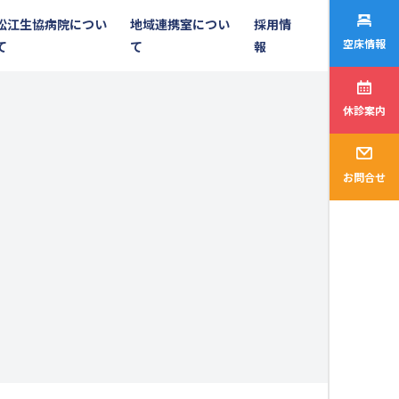
松江生協病院につい
地域連携室につい
採用情
空床情報
て
て
報
休診案内
お問合せ