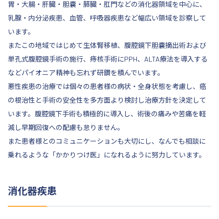
胃・大腸・肝臓・胆嚢・膵臓・肛門などの消化器領域を中心に、
乳腺・内分泌疾患、血管、呼吸器疾患など幅広い領域を診察して
います。
またこの地域ではじめて生体腎移植、腹腔鏡下胆嚢摘出術および
単孔式腹腔鏡手術の施行、痔核手術にPPH、ALTA療法を導入する
などパイオニア精神も忘れず研鑽を積んでいます。
悪性疾患の治療では個々の患者様の病状・全身状態を考慮し、癌
の根治性と手術の安全性を多方面より検討し治療方針を決定して
います。腹腔鏡下手術も積極的に導入し、術後の痛みや苦痛を軽
減し早期回復への配慮も怠りません。
また患者様とのコミュニケーションも大切にし、なんでも相談に
乗れるような「かかりつけ医」になれるように努力しています。
消化器疾患