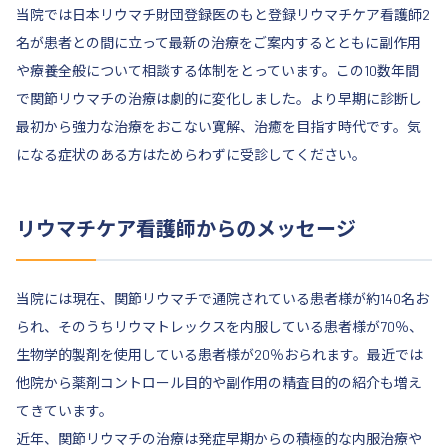
当院では日本リウマチ財団登録医のもと登録リウマチケア看護師2
名が患者との間に立って最新の治療をご案内するとともに副作用
や療養全般について相談する体制をとっています。この10数年間
で関節リウマチの治療は劇的に変化しました。より早期に診断し
最初から強力な治療をおこない寛解、治癒を目指す時代です。気
になる症状のある方はためらわずに受診してください。
リウマチケア看護師からのメッセージ
当院には現在、関節リウマチで通院されている患者様が約140名お
られ、そのうちリウマトレックスを内服している患者様が70％、
生物学的製剤を使用している患者様が20％おられます。最近では
他院から薬剤コントロール目的や副作用の精査目的の紹介も増え
てきています。
近年、関節リウマチの治療は発症早期からの積極的な内服治療や