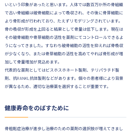
いという印象があったと思います。人体では数百万か所の骨組織
で古い骨組織は破骨細胞によって吸収され、その後に骨芽細胞に
より骨形成が行われており、たえずリモデリングされています。
骨の吸収が形成を上回ると結果として骨量は低下します。現在は
その破骨細胞や骨芽細胞の活性を薬剤にてコントロールできるよ
うになってきました。すなわち破骨細胞の活性を抑えれば骨吸収
が少なくなり、または骨芽細胞の活性を高めてやれば骨形成が増
加して骨量増加が見込めます。
代表的な薬剤としてはビスホスホネート製剤、テリパラチド製
剤、抗RANKL抗体製剤などがあります。個々の患者様により背景
が異なるため、適切な治療薬を選択することが重要です。
健康寿命をのばすために
骨粗鬆症治療が進歩し治療のための薬剤の選択肢が増えてきまし