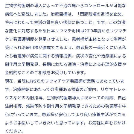
生物学的製剤の導入によって不治の病からコントロールが可能な
病気へと変貌しました。治療目標は、「関節破壊の進行を止め、
将来にわたって生活の質を良い状態に保つこと」です。この急激
な変化に対応するため日本リウマチ財団は2010年度からリウマチ
ケア看護師制度を発足させました。患者様が主体となって治療が
受けられ治療目標が達成できるよう、患者様の一番近くにいる私
たち看護師が病気に関する情報提供、病状の変化や治療薬による
副作用の早期発見、長期にわたる通院・治療による心理的支援や
金銭的なことのご相談をお受けしています。
現在、当院には2名のリウマチケア看護師が業務にあたっていま
す。治療開始にあたっての多種ある検査のご案内、リウマトレッ
クスなどの内服指導、生物学的製剤導入にあたっての相談、自己
注射指導、感染予防や副作用を早期発見できるための啓蒙等を中
心に行っています。患者様が安心してより良い療養生活ができる
ようお手伝いしていきたいと思っています。お気軽に声をおかけ
ください。