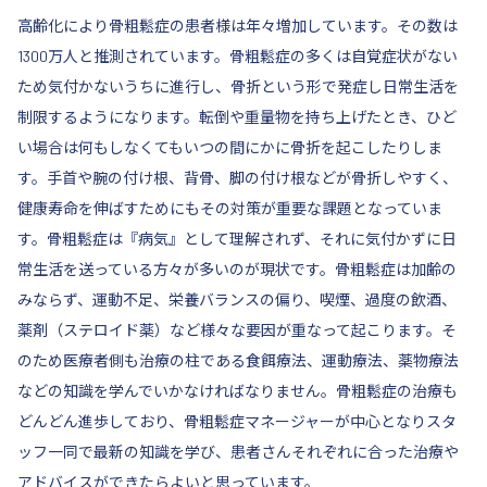
高齢化により骨粗鬆症の患者様は年々増加しています。その数は
1300万人と推測されています。骨粗鬆症の多くは自覚症状がない
ため気付かないうちに進行し、骨折という形で発症し日常生活を
制限するようになります。転倒や重量物を持ち上げたとき、ひど
い場合は何もしなくてもいつの間にかに骨折を起こしたりしま
す。手首や腕の付け根、背骨、脚の付け根などが骨折しやすく、
健康寿命を伸ばすためにもその対策が重要な課題となっていま
す。骨粗鬆症は『病気』として理解されず、それに気付かずに日
常生活を送っている方々が多いのが現状です。骨粗鬆症は加齢の
みならず、運動不足、栄養バランスの偏り、喫煙、過度の飲酒、
薬剤（ステロイド薬）など様々な要因が重なって起こります。そ
のため医療者側も治療の柱である食餌療法、運動療法、薬物療法
などの知識を学んでいかなければなりません。骨粗鬆症の治療も
どんどん進歩しており、骨粗鬆症マネージャーが中心となりスタ
ッフ一同で最新の知識を学び、患者さんそれぞれに合った治療や
アドバイスができたらよいと思っています。