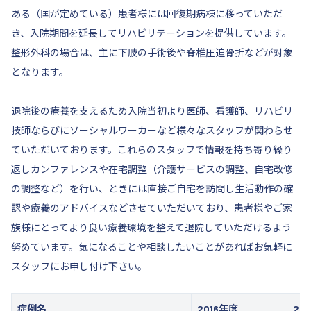
ある（国が定めている）患者様には回復期病棟に移っていただ
き、入院期間を延長してリハビリテーションを提供しています。
整形外科の場合は、主に下肢の手術後や脊椎圧迫骨折などが対象
となります。
退院後の療養を支えるため入院当初より医師、看護師、リハビリ
技師ならびにソーシャルワーカーなど様々なスタッフが関わらせ
ていただいております。これらのスタッフで情報を持ち寄り繰り
返しカンファレンスや在宅調整（介護サービスの調整、自宅改修
の調整など）を行い、ときには直接ご自宅を訪問し生活動作の確
認や療養のアドバイスなどさせていただいており、患者様やご家
族様にとってより良い療養環境を整えて退院していただけるよう
努めています。気になることや相談したいことがあればお気軽に
スタッフにお申し付け下さい。
症例名
2016年度
20