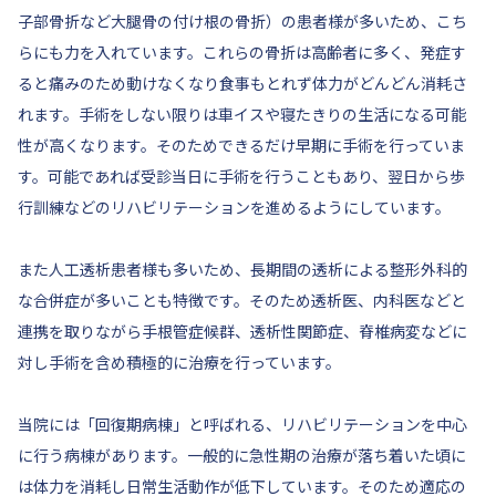
子部骨折など大腿骨の付け根の骨折）の患者様が多いため、こち
らにも力を入れています。これらの骨折は高齢者に多く、発症す
ると痛みのため動けなくなり食事もとれず体力がどんどん消耗さ
れます。手術をしない限りは車イスや寝たきりの生活になる可能
性が高くなります。そのためできるだけ早期に手術を行っていま
す。可能であれば受診当日に手術を行うこともあり、翌日から歩
行訓練などのリハビリテーションを進めるようにしています。
また人工透析患者様も多いため、長期間の透析による整形外科的
な合併症が多いことも特徴です。そのため透析医、内科医などと
連携を取りながら手根管症候群、透析性関節症、脊椎病変などに
対し手術を含め積極的に治療を行っています。
当院には「回復期病棟」と呼ばれる、リハビリテーションを中心
に行う病棟があります。一般的に急性期の治療が落ち着いた頃に
は体力を消耗し日常生活動作が低下しています。そのため適応の