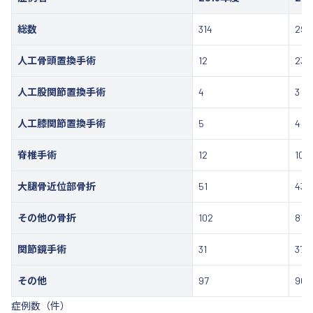
総数
314
291
人工骨頭置換手術
12
23
人工股関節置換手術
4
3
人工膝関節置換手術
5
4
脊椎手術
12
10
大腿骨近位部骨折
51
43
その他の骨折
102
81
関節鏡手術
31
37
その他
97
90
症例数（件）