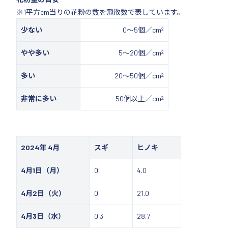
※1平方cm当りの花粉の数を飛散数で表しています。
2
少ない
0～5個／cm
2
やや多い
5～20個／cm
2
多い
20～50個／cm
2
非常に多い
50個以上／cm
2024年 4月
スギ
ヒノキ
4月1日（月）
0
4.0
4月2日（火）
0
21.0
4月3日（水）
0.3
28.7